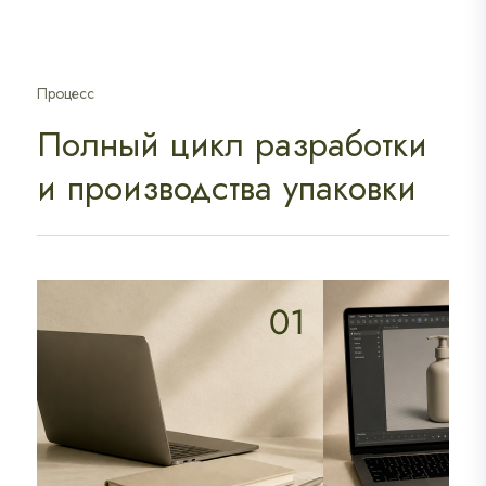
Крышки
Флип-топ
Диск-топ
Процесс
Крышки с контролем вскрытия
Полный цикл разработки
Мерные колпачки
и производства упаковки