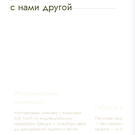
с нами другой
Инновационные
материалы
Гибкость и ско
Изготавливаем упаковку с покрытием
Soft Touch по индивидуальным
Пилотные тиражи от 
параметрам бренда — от выбора цвета
— без ограничений. 
до декоративной отделки и печати.
проекта — от 3 месяц